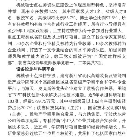
机械硕士点在师资队伍建设上体现应用型特色，坚持引育
并举，现有专任教师42名，其中国家级人才1名、省级人才8
名，教授20名，高级职称比例85.7%、博士学位比例97.6%，所
有专任教师均有校企合作或行业工作经历，所有行业导师具有
至少5年工程实践经验，且主持过或作为骨干参加过行业重大、
重点工程类或省部级及以上科研项目。建立了校企专家互聘机
制，30余名企业和行业精英被聘为行业教师，10余名教师聘为
企业顾问，打造了一支专兼结合的高水平师资队伍。加强师德
师风和教学能力建设，教工党支部被评为“全国党建样板支
部”，获省高校青年教师教学竞赛一、二等奖共2项。
设备设施与科研平台
机械硕士点深耕宁波，建有浙江省现代高端装备及智能制
造产业学院等10个高能级区域及省部级产学研平台和学科专业
平台，与海天、奥克斯等龙头企业建立了紧密合作关系。围绕
省“315”科技创新体系解决共性技术难题。近5年承担科研项目
183项，经费5799.75万元，其中省部级及以上纵向科研到账经
费占比20.7%；获省科技奖4项（主持）、国家技术发明奖1项
（主参）。推动产学研用融合发展，与力劲集团、宁波伏尔肯
公司等单项冠军，专精特新“小巨人”企业共建联合实验室，开
展技术攻关，近五年，学院科研项目数量和经费持续增长，科
研业绩总分连续五年位居全校前列，共承担了包括国家自然科