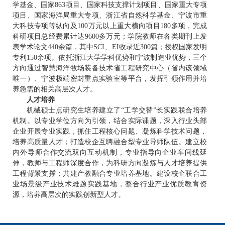
学基金、国家863项目、国家科技支撑计划项目、国家重大专项
项目、国家海洋局重大专项、浙江省自然科学基金、宁波市重
大科技专项等纵向及100万元以上重大横向项目180多项，完成
科研项目总经费累计达9600多万元；学院教师在各类期刊上发
表学术论文440余篇，其中SCI、EI收录近300篇；授权国家发明
专利150余项。依托浙江大学学科优势和宁波制造业优势，三个
方向通过智慧海洋牧场装备技术省工程研究中心（省内该领域
唯一）、宁波极端密封重点实验室等平台，发挥引领作用并培
养急需的相关高层次人才。
人才培养
机械硕士点研究生培养建立了“工学交替”长实践联合培养
机制。以专业学位方向为引领，结合实际课题，深入行业头部
企业开展专业实践，抓住工程核心问题、凝炼科学技术问题，
培养高质量人才；打造校企互聘融合型专业导师队伍。建立校
内外导师合作交流双向互动机制，专业指导向企业车间线延
伸，教师与工程师深度合作，为科研方向凝炼与人才培养提供
工程背景支撑；共建产教融合专业培养基地。建设校企联合工
业场景级产业技术难题实践基地，整合行业产业优质教育资
源，培养高层次的实践创新型人才。