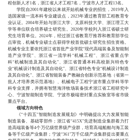
程创新人才1名，浙江省人才工程7名，宁波市人才工程13名。
学院自2001年建校以来就开始机械专业的招生，2019年入
选国家级一流本科专业建设点，2023年通过教育部工程教育专
业认证。2004年开始与浙江大学、太原科技大学、浙江理工大
学等单位联合培养硕士研究生。2020年学校列入浙江省硕士研
究生培育单位。2024年，经过浙江省教育厅推荐和教育部学位
点审批，机械专业硕士点获得学校首批硕士研究生招生资格。
机械专业主要依托浙江省首批产业学院“现代高端装备及智能制
造产业学院”、浙江省一流学科“机械工程”、浙江省重点学
科“机械制造及其自动化”、浙江省普通本科高校新兴特色专
业“机械设计制造及其自动化”、浙江省特色专业“机械设计制造
及其自动化”、浙江省智能装备产教融合创新示范基地（省第一
批人才培养类示范基地）、机械电子工程宁波市重点学科等学
科专业支撑，并拥有智慧海洋牧场装备技术浙江省工程研究中
心、宁波智能制造学院、宁波市极端密封重点实验室等省市级
重点平台。
领域方向特色
《“十四五”智能制造发展规划》中明确提出大力发展智能
制造装备、基础零部件；浙江省“415X”先进制造业集群着力打
造高端装备等4个万亿级世界级产业群，培育高端船舶与海工装
备等千亿级产业集群；宁波“361”万千亿级产业集群提出要重点