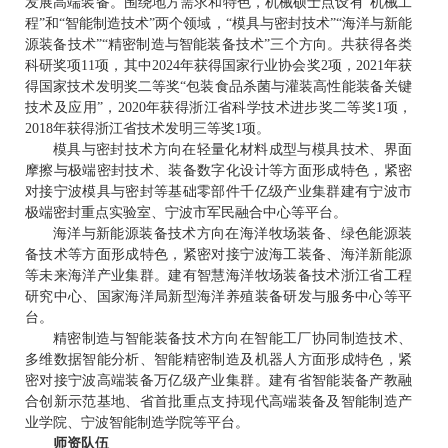
发展高端装备。围绕地方需求和特色，机械硕士点设有“机械工
程”和“智能制造技术”两个领域，“模具与密封技术”“海洋与新能
源装备技术”“精密制造与智能装备技术”三个方向。共获得各类
科研奖项11项，其中2024年获得国家行业协会奖2项，2021年获
得国家技术发明奖二等奖“包装食品杀菌与灌装高性能装备关键
技术及应用”，2020年获得浙江省科学技术进步奖二等奖1项，
2018年获得浙江省技术发明三等奖1项。
模具与密封技术方向在轻量化材料成型与模具技术、界面
摩擦与极端密封技术、装备数字化设计等方面形成特色，紧密
对接宁波模具与密封等基础零部件千亿级产业集群建有宁波市
极端密封重点实验室、宁波市军民融合中心等平台。
海洋与新能源装备技术方向在海洋牧场装备、绿色能源装
备技术等方面形成特色，紧密对接宁波海工装备、海洋新能源
等未来海洋产业集群。建有智慧海洋牧场装备技术浙江省工程
研究中心、国家海洋局新型海洋养殖装备研发与服务中心等平
台。
精密制造与智能装备技术方向在智能工厂协同制造技术、
多维数据智能分析、智能精密制造及机器人方面形成特色，紧
密对接宁波高端装备万亿级产业集群。建有省智能装备产教融
合创新示范基地、省首批重点支持现代高端装备及智能制造产
业学院、宁波智能制造学院等平台。
师资队伍