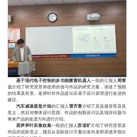
基于现代电子控制的多功能擦窗机器人
一组的汇报人
周青
云
介绍了研究背景和使用价值与作品的研究方案，讲述了预期
的结果及前景。老师针对作品提出应基于设计原理进行改进的
建议。
汽车减速器垫片组
的汇报人
雷齐萱
介绍了其选题背景及其
意义，然后对整体设计思路、作品的创新设计以及现存问题与
将来产品的改进方向进行介绍。
莴笋笋叶采集收集
一组的汇报人
苏道旷
介绍了研究背景及
作品的实际意义，随后从实际设计方案出发向老师讲述并指出