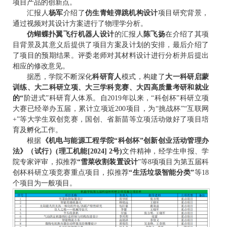
项目产品的创新点。
汇报人
杨军
介绍了
仿生青蛙弹跳机构设计
项目研究背景，
通过视频对其设计方案进行了物理学分析。
仿蝴蝶扑翼飞行机器人
设计
的汇报人
陈飞扬
在介绍了其项
目背景及其意义后提供了项目方案及计划的安排，最后介绍了
了项目的预期结果。评委老师对其材料设计进行分析并后提出
相应的修改意见。
据悉，学院不断深化
科研育人
模式，构建了
大一科研启蒙
训练、大二科研立项、大三学科竞赛、大四高质量考研和就业
的“
阶进式”科研育人体系。自2019年以来，“科创杯”科研立项
大赛已经举办五届，累计立项近200项目，为“挑战杯”“互联网
+”等大学生双创竞赛，国创、省新苗等立项活动做好了项目培
育及孵化工作。
根据
《机电与能源工程学院“科创杯”创新创业活动管理办
法》（试行）(理工机能[2024] 2号)
文件精神，经学生申报、学
院专家评审，拟推荐
“雪菜收割装置设计
”等8项项目为第五届科
创杯科研立项竞赛重点项目，拟推荐
“生活垃圾智能分类”
等18
个项目为一般项目。