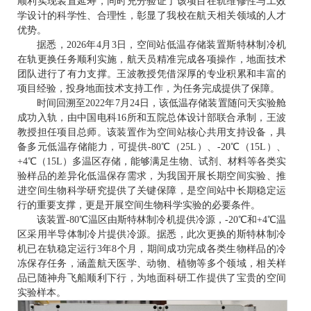
顺利实现装置延寿，同时充分验证了该项目在轨维修性与工效
学设计的科学性、合理性，彰显了我校在航天相关领域的人才
优势。
据悉，2026年4月3日，空间站低温存储装置斯特林制冷机
在轨更换任务顺利实施，航天员精准完成各项操作，地面技术
团队进行了有力支撑。王波教授凭借深厚的专业积累和丰富的
项目经验，投身地面技术支持工作，为任务完成提供了保障。
时间回溯至2022年7月24日，该低温存储装置随问天实验舱
成功入轨，由中国电科16所和五院总体设计部联合承制，王波
教授担任项目总师。该装置作为空间站核心共用支持设备，具
备多元低温存储能力，可提供-80℃（25L）、-20℃（15L）、
+4℃（15L）多温区存储，能够满足生物、试剂、材料等各类实
验样品的差异化低温保存需求，为我国开展长期空间实验、推
进空间生物科学研究提供了关键保障，是空间站中长期稳定运
行的重要支撑，更是开展空间生物科学实验的必要条件。
该装置-80℃温区由斯特林制冷机提供冷源，-20℃和+4℃温
区采用半导体制冷片提供冷源。据悉，此次更换的斯特林制冷
机已在轨稳定运行3年8个月，期间成功完成各类生物样品的冷
冻保存任务，涵盖航天医学、动物、植物等多个领域，相关样
品已随神舟飞船顺利下行，为地面科研工作提供了宝贵的空间
实验样本。