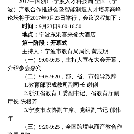
中国浙江
宁波人才科技周
全国（宁
2017
·
波）产教合作推进会暨智能制造人才培养高峰
论坛将于
日举行，会议议程如下：
2017年9月23
时间：
9月23日9:00-16:50
地点：
宁波东港喜来登大酒店
第一阶段：开幕式
主持人：宁波市教育局局长
黄志明
（一）
，主持人宣布大会开幕，
9:00-9:05
介绍参会嘉宾
（二）
，部、省、市领导致辞
9:05-9:20
教育部职成教司副司长
谢俐
1.
浙江省教育工委副书记、省教育厅副
2.
厅长
陈根芳
宁波市政协副主席、党组副书记
郁伟
3.
年
（三）
，全国跨境电商产教合作
9:20-9:25