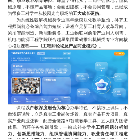
白、职业素养培育缺位
。课堂学得扎实，上岗不会落地；懂机
械原理，不懂产品落地；会画图建模，不会协同管理，已经成
为很多工科学生从校园走向职场的
五大成长硬伤
。
为系统性破解机械类专业高年级模块化教学瓶颈，补齐工
程师岗前必备综合能力短板，课程立足新工科育人改革导向，
紧扣智能制造、新能源装备、工业物联网前沿产业用人刚需，
机电与能源工程学院联合超星集团重磅推出机械类专业方向核
心模块课程
——
《工程师论坛及产品商业模式》
。
课程
以产教深度融合为核心
办学特色，不搞纸上谈兵，不
做浅层说教，立足真实工业岗位场景、真实产品开发项目、真
实产业商业逻辑，配套全链路AI智慧教学工具、五大能力图谱
体系、闭环任务实训引擎，一站式补齐学生
工程问题分析能
力、创新思维能力、组织管理协同能力、职业责任与工程道