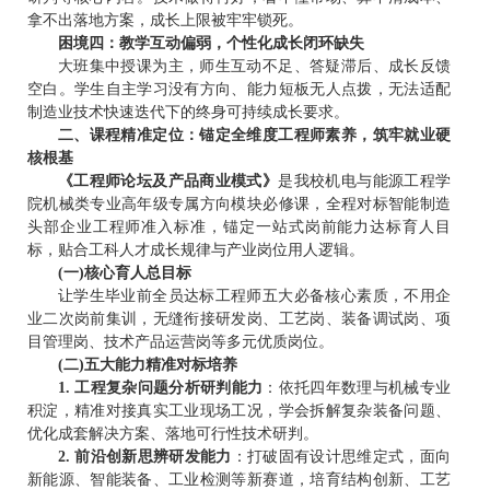
拿不出落地方案，成长上限被牢牢锁死。
困境四：教学互动偏弱，个性化成长闭环缺失
大班集中授课为主，师生互动不足、答疑滞后、成长反馈
空白。学生自主学习没有方向、能力短板无人点拨，无法适配
制造业技术快速迭代下的终身可持续成长要求。
二、课程精准定位：锚定全维度工程师素养，筑牢就业硬
核根基
《工程师论坛及产品商业模式》
是我校机电与能源工程学
院机械类专业高年级专属方向模块必修课，全程对标智能制造
头部企业工程师准入标准，锚定一站式岗前能力达标育人目
标，贴合工科人才成长规律与产业岗位用人逻辑。
(一)核心育人总目标
让学生毕业前全员达标工程师五大必备核心素质，不用企
业二次岗前集训，无缝衔接研发岗、工艺岗、装备调试岗、项
目管理岗、技术产品运营岗等多元优质岗位。
(二)
五大能力精准对标培养
1. 工程复杂问题分析研判能力
：依托四年数理与机械专业
积淀，精准对接真实工业现场工况，学会拆解复杂装备问题、
优化成套解决方案、落地可行性技术研判。
2. 前沿创新思辨研发能力
：打破固有设计思维定式，面向
新能源、智能装备、工业检测等新赛道，培育结构创新、工艺