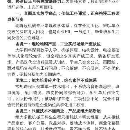
德、终身自主可持续发展能力
五大硬核素养，真正实现毕业即
适配岗位、上岗即可履职。
一
、
直面真实教学痛点：传统工科课堂，正在拖慢工程师
成长节奏
现阶段机械专业常规教学体系，存在长期固化、难以单点
突破的深层育人困境，也是企业HR、一线总工、毕业班学生共
同反馈的共性难题：
困境一：理论堆砌严重，工业实战场景严重缺位
大学四年深耕数学力学、机械原理、结构设计、电控基础
等制式化理论知识，但全程缺少真实产线工况、装备研发现
场、产品迭代全流程沉浸式训练。学生只会套公式、画图纸，
面对现场复杂耦合工程问题，不会拆解、不会研判、不会优化
方案，硬核分析能力长期缺位。
困境二：能力培养碎片化，综合素养不成体系
常规课程只侧重单一技术输出，不系统培育创新思辨、班
组统筹、项目调度、跨岗协同等综合能力。学生单兵作业尚
可，团队协作混乱；被动听课常态，主动创新不足，完全不符
合现代化智能制造企业岗位集群化用工标准。
困境三：只懂技术不懂商业，产品思维天然断层
绝大多数机械工科生全程只接触技术研发维度，从未接触
产品定价、客户分层、竞品对标、落地成本测算、商业化路径
研判等核心内容。技术做得再好，看不懂市场、算不清成本、