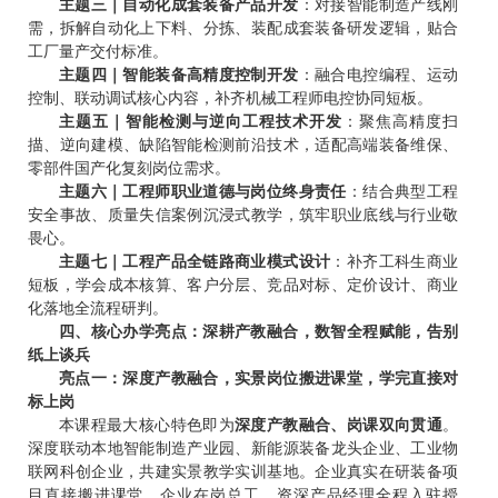
主题三｜自动化成套装备产品开发
：对接智能制造产线刚
需，拆解自动化上下料、分拣、装配成套装备研发逻辑，贴合
工厂量产交付标准。
主题四｜智能装备高精度控制开发
：融合电控编程、运动
控制、联动调试核心内容，补齐机械工程师电控协同短板。
主题五｜智能检测与逆向工程技术开发
：聚焦高精度扫
描、逆向建模、缺陷智能检测前沿技术，适配高端装备维保、
零部件国产化复刻岗位需求。
主题六｜工程师职业道德与岗位终身责任
：结合典型工程
安全事故、质量失信案例沉浸式教学，筑牢职业底线与行业敬
畏心。
主题七｜工程产品全链路商业模式设计
：补齐工科生商业
短板，学会成本核算、客户分层、竞品对标、定价设计、商业
化落地全流程研判。
四、核心办学亮点：深耕产教融合，数智全程赋能，告别
纸上谈兵
亮点一：深度产教融合，实景岗位搬进课堂，学完直接对
标上岗
本课程最大核心特色即为
深度产教融合、岗课双向贯通
。
深度联动本地智能制造产业园、新能源装备龙头企业、工业物
联网科创企业，共建实景教学实训基地。企业真实在研装备项
目直接搬进课堂，企业在岗总工、资深产品经理全程入驻授